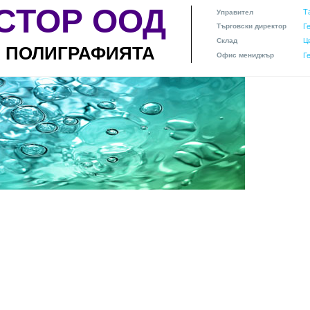
СТОР ООД
Т
Управител
Търговски директор
Г
Склад
Ц
А ПОЛИГРАФИЯТА
Офис мениджър
Г