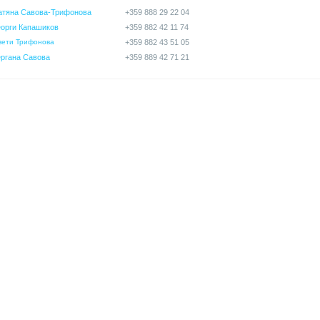
атяна Савова-Трифонова
+359 888 29 22 04
еорги Капашиков
+359 882 42 11 74
вети Трифонова
+359 882 43 51 05
ергана Савова
+359 889 42 71 21