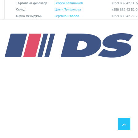
Търговски директор
Георги Капашиков
+359 882 42 11 7
Склад
Цвети Трифонова
+359 882 43 51 0
Офис мениджър
Гергана Савова
+359 889 42 71 2