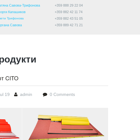
атяна Савова-Трифонова
+359 888 29 22 04
еорги Капашиков
+359 882 42 11 74
вети Трифонова
+359 882 43 51 05
ергана Савова
+359 889 42 71 21
родукти
от CITO
ul 19
admin
0 Comments
5_printguardplus_pmay.jpg