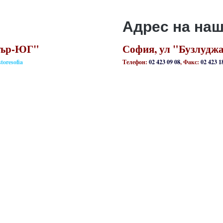
Адрес на на
скър-ЮГ"
София, ул "Бузлуджа"
storesofia
Телефон:
02 423 09 08
, Факс:
02 423 1