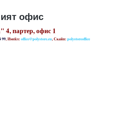
шият офис
 4, партер, офис 1
8 99
, Имейл:
office@polystore.eu
, Скайп:
polystoreoffice