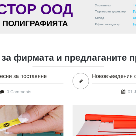
СТОР ООД
Т
Управител
Търговски директор
Г
Склад
Ц
А ПОЛИГРАФИЯТА
Офис мениджър
Г
 за фирмата и предлаганите п
-лесни за поставяне
Нововъведения 
0 Comments
01 J
01_2019_03_0