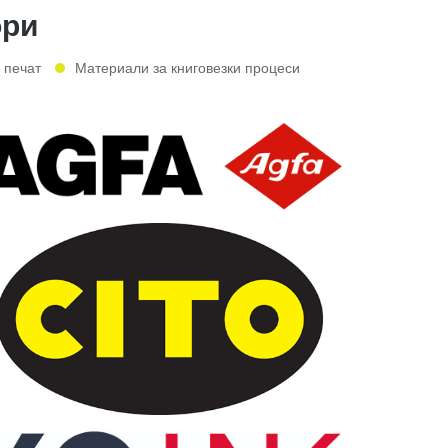
ори
 печат
Материали за книговезки процеси