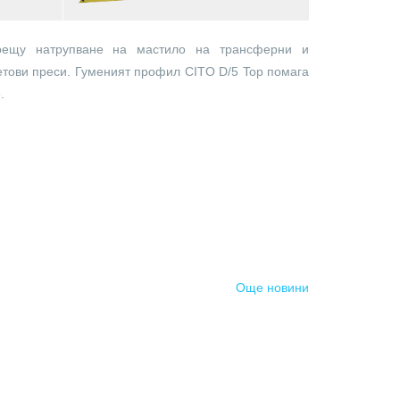
срещу натрупване на мастило на трансферни и
тови преси. Гуменият профил CITO D/5 Top помага
.
Още новини