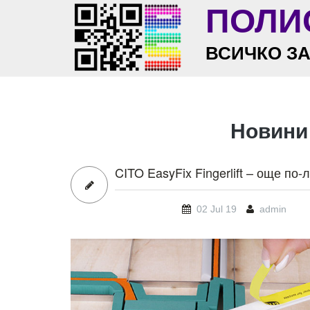
Skip to main content
ПОЛИ
ВСИЧКО З
Новини
CITO EasyFix Fingerlift – още по
02 Jul 19
admin
03_2019_05_01_ii0a.jpg