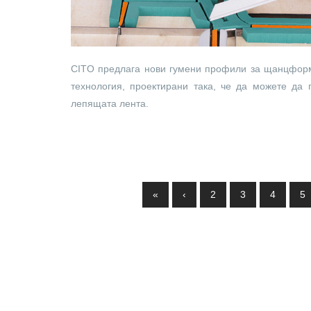
CITO предлага нови гумени профили за щанцфор
технология, проектирани така, че да можете да 
лепящата лента.
Pages
«
‹
2
3
4
5