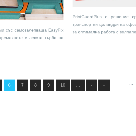
PrintGuardPlus е решение 
транспортни цилиндри на офсе
ми със самозалепваща EasyFix
за оптимална работа с велпапе
премахнете с лекота гърба на
…
6
7
8
9
10
…
›
»