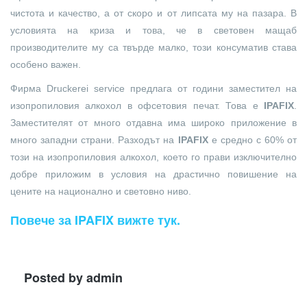
чистота и качество, а от скоро и от липсата му на пазара. В
условията на криза и това, че в световен мащаб
производителите му са твърде малко, този консуматив става
особено важен.
Фирма Druckerei service предлага от години заместител на
изопропиловия алкохол в офсетовия печат. Това е
IPAFIX
.
Заместителят от много отдавна има широко приложение в
много западни страни. Разходът на
IPAFIX
е средно с 60% от
този на изопропиловия алкохол, което го прави изключително
добре приложим в условия на драстично повишение на
цените на национално и световно ниво.
Повече за IPAFIX вижте тук.
Posted by
admin