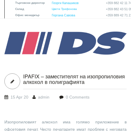
Търговски директор
Георги Капашиков
+359 882 42 11 7
Склад
Цвети Трифонова
+359 882 43 51 0
Офис мениджър
Гергана Савова
+359 889 42 71 2
DS_PMS-png.png
IPAFIX – заместителят на изопропиловия
алкохол в полиграфията
15 Apr 20
admin
0 Comments
Изопропиловият алкохол има голямо приложение в
офсетовия печат. Често печатарите имат проблем с неговата