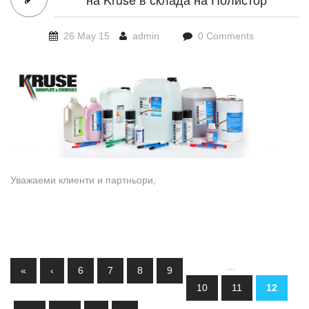
26 May 15
admin
0 Comments
Kruse-products.jpg
Уважаеми клиенти и партньори,
Pages
…
«
‹
6
7
8
9
10
11
12