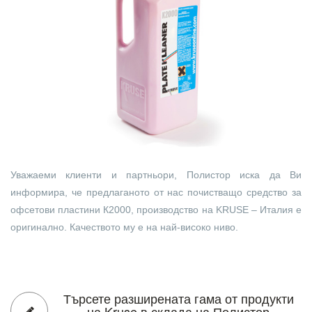
Уважаеми клиенти и партньори, Полистор иска да Ви
информира, че предлаганото от нас почистващо средство за
офсетови пластини К2000, производство на KRUSE – Италия е
оригинално. Качеството му е на най-високо ниво.
Търсете разширената гама от продукти
на Kruse в склада на Полистор