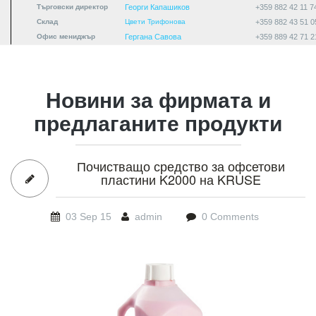
Търговски директор
Георги Капашиков
+359 882 42 11 7
Склад
Цвети Трифонова
+359 882 43 51 0
Офис мениджър
Гергана Савова
+359 889 42 71 2
Новини за фирмата и
предлаганите продукти
Почистващо средство за офсетови
пластини K2000 на KRUSE
03 Sep 15
admin
0 Comments
K2000_big.jpg