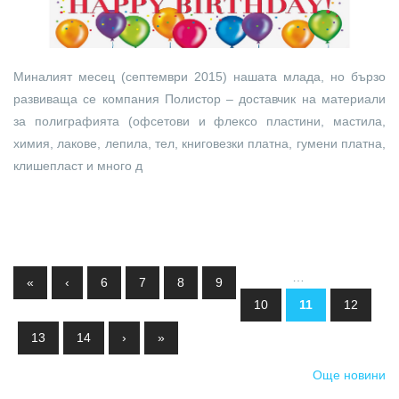
Миналият месец (септември 2015) нашата млада, но бързо
развиваща се компания Полистор – доставчик на материали
за полиграфията (офсетови и флексо пластини, мастила,
химия, лакове, лепила, тел, книговезки платна, гумени платна,
клишепласт и много д
Pages
…
«
‹
6
7
8
9
10
11
12
13
14
›
»
Още новини