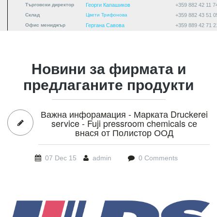
Търговски директор
Георги Капашиков
+359 882 42 11 7
Склад
Цвети Трифонова
+359 882 43 51 0
Офис мениджър
Гергана Савова
+359 889 42 71 2
Новини за фирмата и
предлаганите продукти
Важна инфорамация - Марката Druckerei
service - Fuji pressroom chemicals се
внася от Полистор ООД
07 Dec 15
admin
0 Comments
DS_PMS-png.png